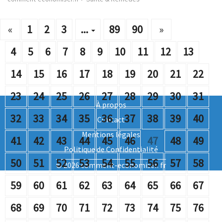
«
1
2
3
...
89
90
»
4
5
6
7
8
9
10
11
12
13
14
15
16
17
18
19
20
21
22
23
24
25
26
27
28
29
30
31
À propos
32
33
34
35
36
37
38
39
40
Contact
Mentions légales
41
42
43
44
45
46
47
48
49
Politique de Confidentialité
50
51
52
53
54
55
56
57
58
© 2026 comment-economiser. fr
59
60
61
62
63
64
65
66
67
68
69
70
71
72
73
74
75
76