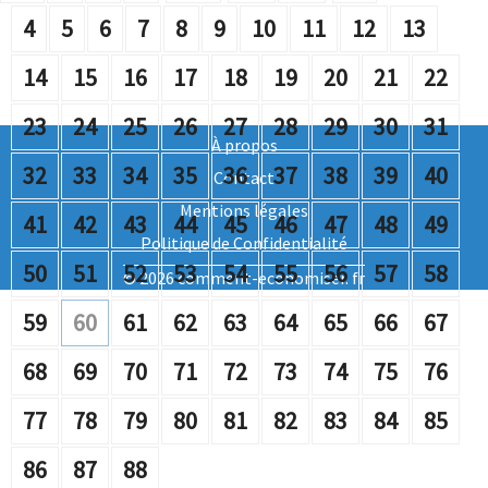
4
5
6
7
8
9
10
11
12
13
14
15
16
17
18
19
20
21
22
23
24
25
26
27
28
29
30
31
À propos
32
33
34
35
36
37
38
39
40
Contact
Mentions légales
41
42
43
44
45
46
47
48
49
Politique de Confidentialité
50
51
52
53
54
55
56
57
58
© 2026 comment-economiser. fr
59
60
61
62
63
64
65
66
67
68
69
70
71
72
73
74
75
76
77
78
79
80
81
82
83
84
85
86
87
88