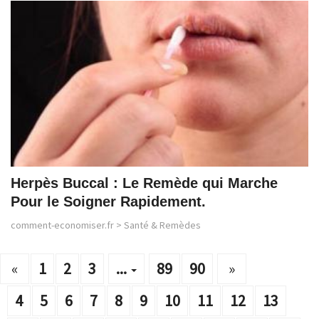
Herpès Buccal : Le Remède qui Marche
Pour le Soigner Rapidement.
comment-economiser.fr
>
Santé & Remèdes
«
1
2
3
...
89
90
»
4
5
6
7
8
9
10
11
12
13