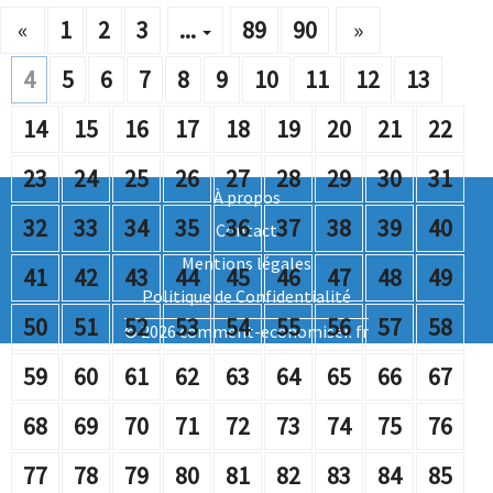
«
1
2
3
...
89
90
»
4
5
6
7
8
9
10
11
12
13
14
15
16
17
18
19
20
21
22
23
24
25
26
27
28
29
30
31
À propos
32
33
34
35
36
37
38
39
40
Contact
Mentions légales
41
42
43
44
45
46
47
48
49
Politique de Confidentialité
50
51
52
53
54
55
56
57
58
© 2026 comment-economiser. fr
59
60
61
62
63
64
65
66
67
68
69
70
71
72
73
74
75
76
77
78
79
80
81
82
83
84
85