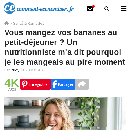
>
Santé & Remèdes
Vous mangez vos bananes au
petit-déjeuner ? Un
nutritionniste m’a dit pourquoi
je les mangeais au pire moment
Par
Rudy
,
le 20 Mai 2026
4K
Enregistrer
Partager
VUES