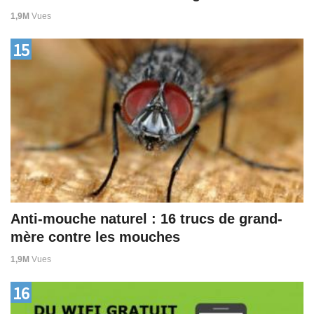
1,9M
Vues
15
Anti-mouche naturel : 16 trucs de grand-
mère contre les mouches
1,9M
Vues
16