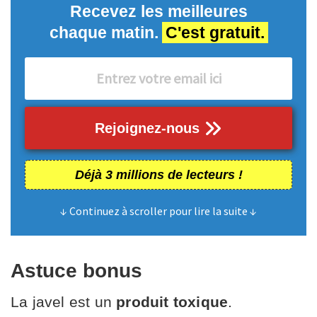
Recevez les meilleures
chaque matin.
C'est gratuit.
Rejoignez-nous
Déjà 3 millions de lecteurs !
↓ Continuez à scroller pour lire la suite ↓
Astuce bonus
La javel est un
produit toxique
.