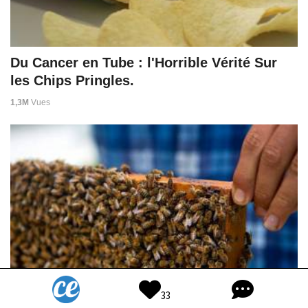
Du Cancer en Tube : l'Horrible Vérité Sur
les Chips Pringles.
1,3M
Vues
33
À Cuba, Un Pays Sans Pesticides, les