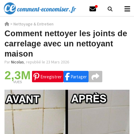
>
Nettoyage & Entretien
Comment nettoyer les joints de
carrelage avec un nettoyant
maison
Par
Nicolas
,
republié le 23 Mars 2026
2,3M
Enregistrer
Partager
VUES