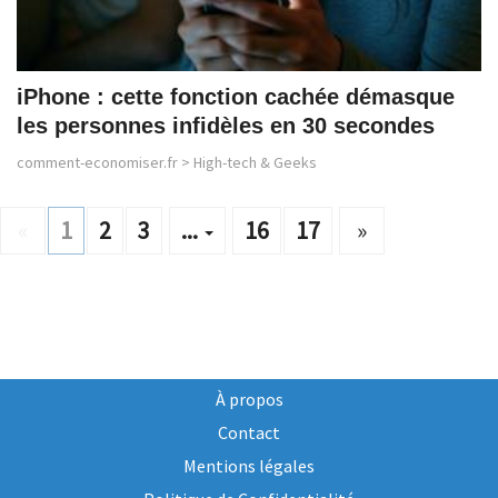
iPhone : cette fonction cachée démasque
les personnes infidèles en 30 secondes
comment-economiser.fr
>
High-tech & Geeks
«
1
2
3
...
16
17
»
À propos
Contact
Mentions légales