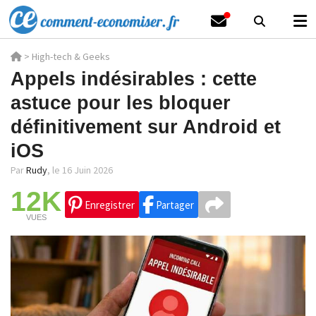
>
High-tech & Geeks
Appels indésirables : cette
astuce pour les bloquer
définitivement sur Android et
iOS
Par
Rudy
,
le 16 Juin 2026
12K
Enregistrer
Partager
VUES