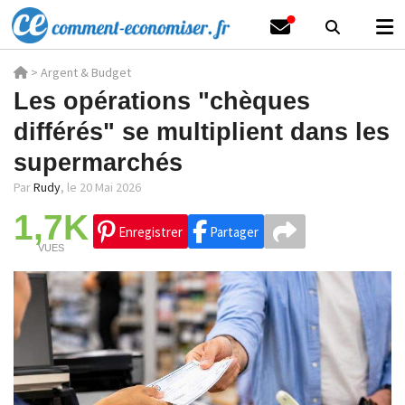
>
Argent & Budget
Les opérations "chèques
différés" se multiplient dans les
supermarchés
Par
Rudy
,
le 20 Mai 2026
1,7K
Enregistrer
Partager
VUES