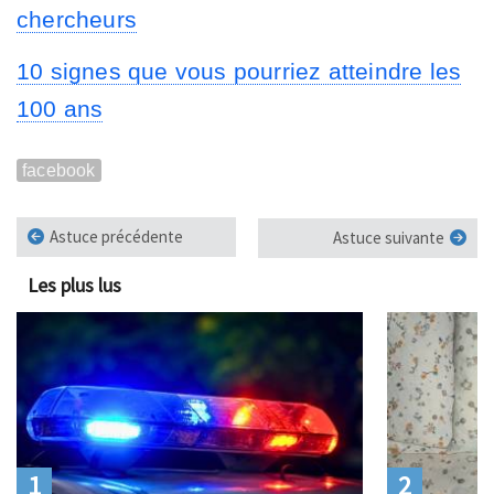
chercheurs
10 signes que vous pourriez atteindre les
100 ans
facebook
Astuce précédente
Astuce suivante
Les plus lus
1
2