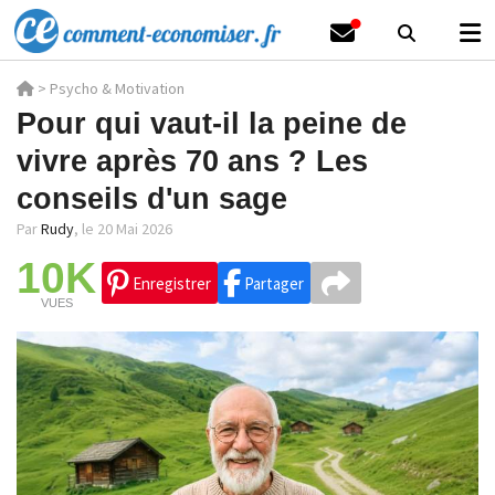
>
Psycho & Motivation
Pour qui vaut-il la peine de
vivre après 70 ans ? Les
conseils d'un sage
Par
Rudy
,
le 20 Mai 2026
10K
Enregistrer
Partager
VUES