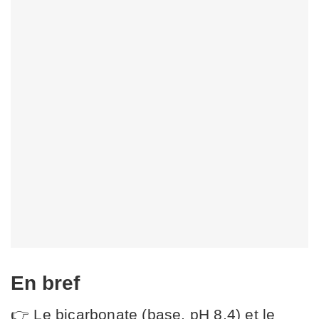
En bref
👉 Le bicarbonate (base, pH 8,4) et le