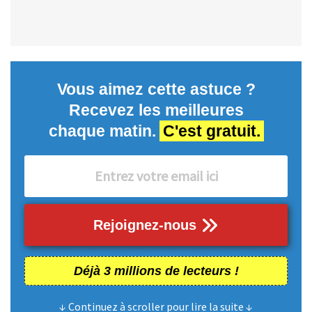
Vous aimez cette astuce ?
Recevez les meilleures
chaque matin.
C'est gratuit.
Rejoignez-nous
Déjà 3 millions de lecteurs !
↓ Continuez à scroller pour lire la suite ↓