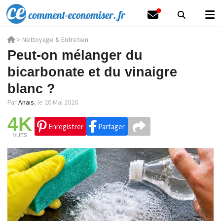
>
Nettoyage & Entretien
Peut-on mélanger du
bicarbonate et du vinaigre
blanc ?
Par
Anais
,
le 20 Mai 2026
4K
Enregistrer
Partager
VUES