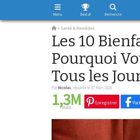
Menu
Best of
Recherche
>
Santé & Remèdes
Les 10 Bienfa
Pourquoi Vo
Tous les Jour
Par
Nicolas
,
republié le 07 Mars 2025
1,3M
Enregistrer
Par
VUES