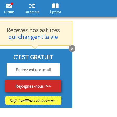
Gratuit
Au hasard
À propos
Recevez nos astuces
qui changent la vie
C'EST GRATUIT
Déjà 3 millions de lecteurs !