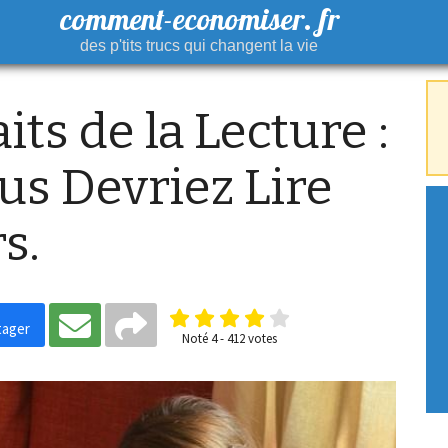
comment-economiser. fr
des p'tits trucs qui changent la vie
its de la Lecture :
us Devriez Lire
s.
tager
Noté
4
-
412
votes