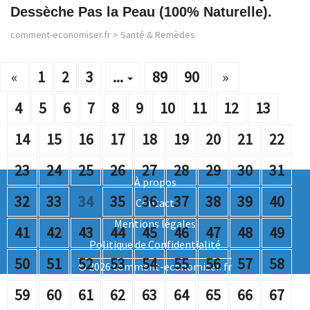
Dessèche Pas la Peau (100% Naturelle).
comment-economiser.fr
>
Santé & Remèdes
«
1
2
3
...
89
90
»
4
5
6
7
8
9
10
11
12
13
14
15
16
17
18
19
20
21
22
23
24
25
26
27
28
29
30
31
À propos
32
33
34
35
36
37
38
39
40
Contact
Mentions légales
41
42
43
44
45
46
47
48
49
Politique de Confidentialité
50
51
52
53
54
55
56
57
58
© 2026 comment-economiser. fr
59
60
61
62
63
64
65
66
67