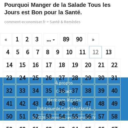
Pourquoi Manger de la Salade Tous les
Jours est Bon pour la Santé.
comment-economiser.fr
>
Santé & Remèdes
«
1
2
3
...
89
90
»
4
5
6
7
8
9
10
11
12
13
14
15
16
17
18
19
20
21
22
23
24
25
26
27
28
29
30
31
À propos
32
33
34
35
36
37
38
39
40
Contact
Mentions légales
41
42
43
44
45
46
47
48
49
Politique de Confidentialité
50
51
52
53
54
55
56
57
58
© 2026 comment-economiser. fr