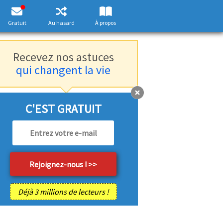
Gratuit
Au hasard
À propos
Recevez nos astuces
qui changent la vie
C'EST GRATUIT
Déjà 3 millions de lecteurs !