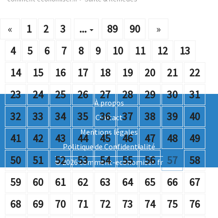
«
1
2
3
...
89
90
»
4
5
6
7
8
9
10
11
12
13
14
15
16
17
18
19
20
21
22
23
24
25
26
27
28
29
30
31
À propos
32
33
34
35
36
37
38
39
40
Contact
Mentions légales
41
42
43
44
45
46
47
48
49
Politique de Confidentialité
50
51
52
53
54
55
56
57
58
© 2026 comment-economiser. fr
59
60
61
62
63
64
65
66
67
68
69
70
71
72
73
74
75
76