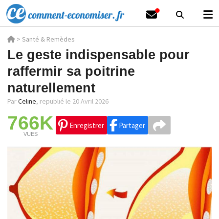
>
Santé & Remèdes
Le geste indispensable pour
raffermir sa poitrine
naturellement
Par
Celine
,
republié le 20 Avril 2026
766K
Enregistrer
Partager
VUES