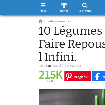
Menu
Best of
Recherche
>
Santé & Remèdes
10 Légumes
Faire Repou
l'Infini.
Par
Celine
,
republié le 19 Mai 2025
215K
Enregistrer
Par
VUES