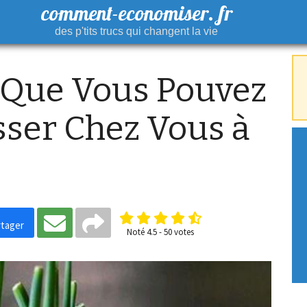
comment-economiser. fr
des p'tits trucs qui changent la vie
 Que Vous Pouvez
sser Chez Vous à
tager
Noté
4.5
-
50
votes