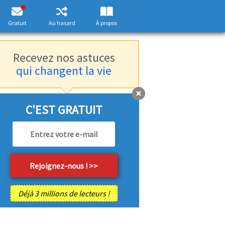
Gratuit
Au hasard
À propos
Recevez nos astuces
qui changent la vie
C'EST GRATUIT
Déjà 3 millions de lecteurs !