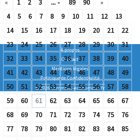
«
1
2
3
...
89
90
»
4
5
6
7
8
9
10
11
12
13
14
15
16
17
18
19
20
21
22
23
24
25
26
27
28
29
30
31
À propos
32
33
34
35
36
37
38
39
40
Contact
Mentions légales
41
42
43
44
45
46
47
48
49
Politique de Confidentialité
50
51
52
53
54
55
56
57
58
© 2026 comment-economiser. fr
59
60
61
62
63
64
65
66
67
68
69
70
71
72
73
74
75
76
77
78
79
80
81
82
83
84
85