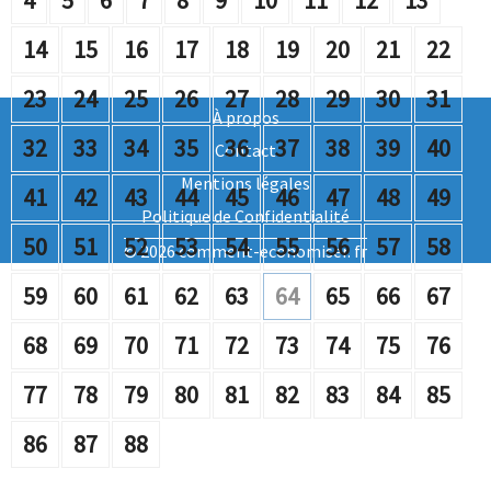
4
5
6
7
8
9
10
11
12
13
14
15
16
17
18
19
20
21
22
23
24
25
26
27
28
29
30
31
À propos
32
33
34
35
36
37
38
39
40
Contact
Mentions légales
41
42
43
44
45
46
47
48
49
Politique de Confidentialité
50
51
52
53
54
55
56
57
58
© 2026 comment-economiser. fr
59
60
61
62
63
64
65
66
67
68
69
70
71
72
73
74
75
76
77
78
79
80
81
82
83
84
85
86
87
88