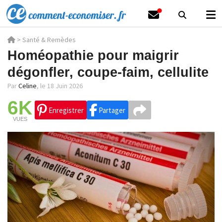
>
Santé & Remèdes
Homéopathie pour maigrir
dégonfler, coupe-faim, cellulite
Par
Celine
,
le 18 Juin 2026
6K
Enregistrer
Partager
VUES