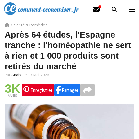
>
Santé & Remèdes
Après 64 études, l'Espagne
tranche : l'homéopathie ne sert
à rien et 1 000 produits sont
retirés du marché
Par
Anais
,
le 13 Mai 2026
3K
Enregistrer
Partager
VUES