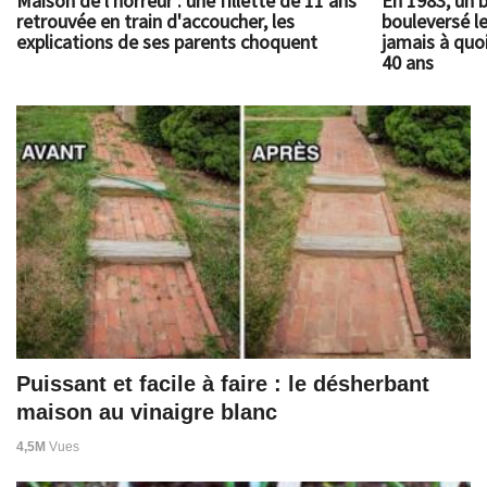
Maison de l'horreur : une fillette de 11 ans
En 1983, un 
retrouvée en train d'accoucher, les
bouleversé l
explications de ses parents choquent
jamais à quoi
40 ans
Puissant et facile à faire : le désherbant
maison au vinaigre blanc
4,5M
Vues