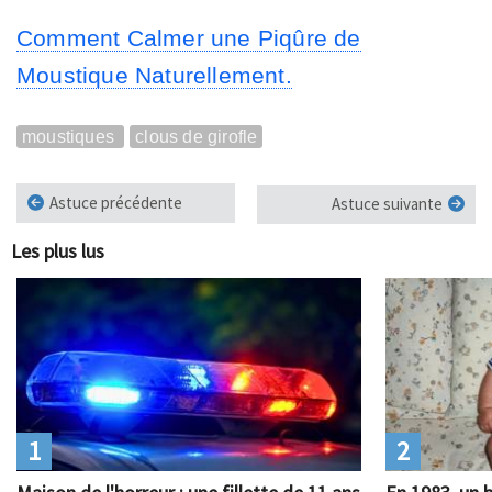
Comment Calmer une Piqûre de
Moustique Naturellement.
moustiques
clous de girofle
Astuce précédente
Astuce suivante
Les plus lus
1
2