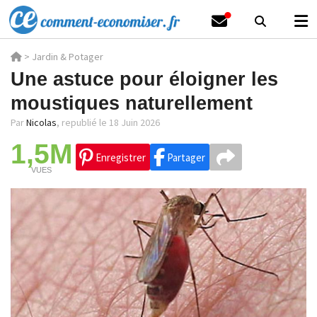
>
Jardin & Potager
Une astuce pour éloigner les
moustiques naturellement
Par
Nicolas
,
republié le 18 Juin 2026
1,5M
Enregistrer
Partager
VUES