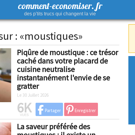
comment-economiser. fr
des p'tits trucs qui changent la vie
 sur : «moustiques»
Piqûre de moustique : ce trésor
caché dans votre placard de
cuisine neutralise
instantanément l'envie de se
gratter
Le 30 Juillet 2026
6K
Partager
Enregistrer
VUES
La saveur préférée des
moustiques : il existe un