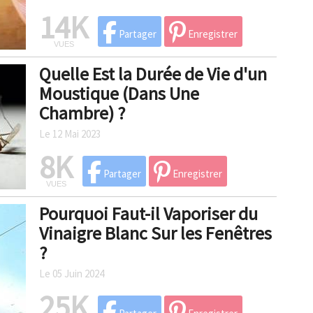
14K
Partager
Enregistrer
VUES
Quelle Est la Durée de Vie d'un
Moustique (Dans Une
Chambre) ?
Le 12 Mai 2023
8K
Partager
Enregistrer
VUES
Pourquoi Faut-il Vaporiser du
Vinaigre Blanc Sur les Fenêtres
?
Le 05 Juin 2024
25K