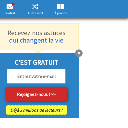
Gratuit
Au hasard
À propos
Recevez nos astuces
qui changent la vie
C'EST GRATUIT
Déjà 3 millions de lecteurs !