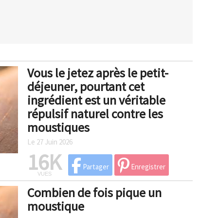
Vous le jetez après le petit-
déjeuner, pourtant cet
ingrédient est un véritable
répulsif naturel contre les
moustiques
Le 27 Juin 2026
16K
Partager
Enregistrer
VUES
Combien de fois pique un
moustique