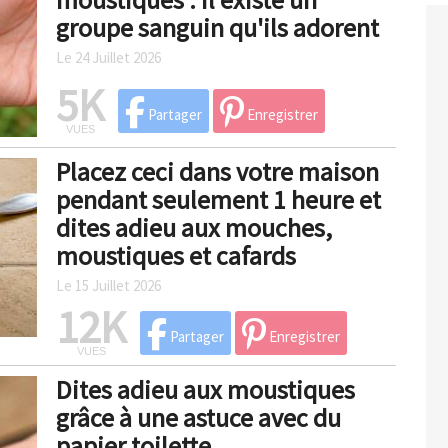
groupe sanguin qu'ils adorent
Le 24 Juillet 2026
5K
Partager
Enregistrer
VUES
Placez ceci dans votre maison
pendant seulement 1 heure et
dites adieu aux mouches,
moustiques et cafards
Le 15 Juillet 2026
12K
Partager
Enregistrer
VUES
Dites adieu aux moustiques
grâce à une astuce avec du
papier toilette