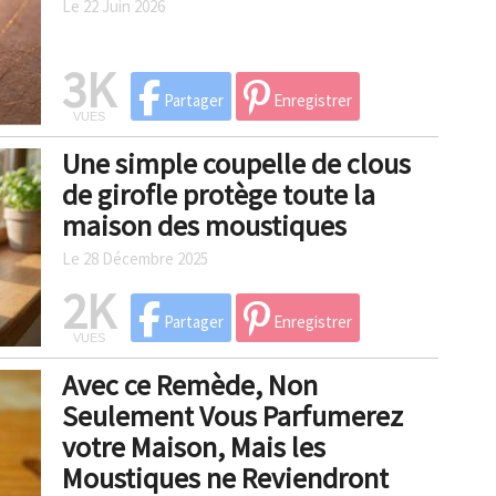
Le 22 Juin 2026
3K
Partager
Enregistrer
VUES
Une simple coupelle de clous
de girofle protège toute la
maison des moustiques
Le 28 Décembre 2025
2K
Partager
Enregistrer
VUES
Avec ce Remède, Non
Seulement Vous Parfumerez
votre Maison, Mais les
Moustiques ne Reviendront