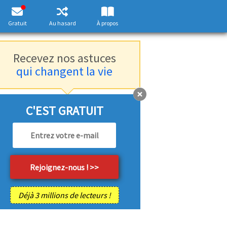
Gratuit
Au hasard
À propos
Recevez nos astuces
qui changent la vie
C'EST GRATUIT
Déjà 3 millions de lecteurs !