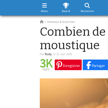
Menu
Best of
Recherche
>
Animaux & Insectes
Combien de 
moustique
Par
Rudy
,
le 22 Juin 2026
3K
Enregistrer
Partager
VUES