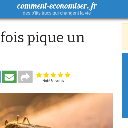
comment-economiser. fr
des p'tits trucs qui changent la vie
fois pique un
Noté
5
-
votes