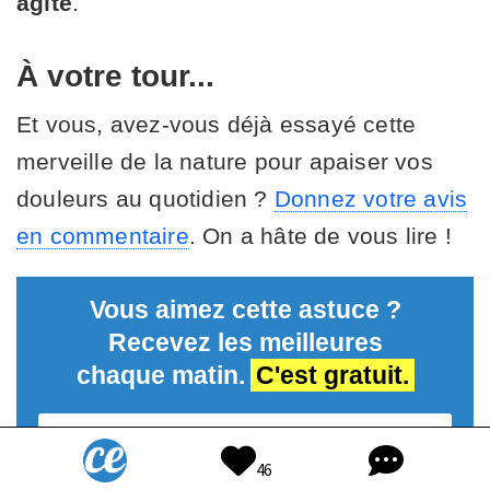
agité
.
À votre tour...
Et vous, avez-vous déjà essayé cette
merveille de la nature pour apaiser vos
douleurs au quotidien ?
Donnez votre avis
en commentaire
. On a hâte de vous lire !
Vous aimez cette astuce ?
Recevez les meilleures
chaque matin.
C'est gratuit.
46