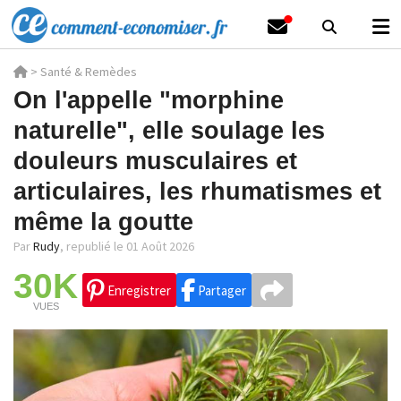
>
Santé & Remèdes
On l'appelle "morphine
naturelle", elle soulage les
douleurs musculaires et
articulaires, les rhumatismes et
même la goutte
Par
Rudy
,
republié le 01 Août 2026
30K
Enregistrer
Partager
VUES