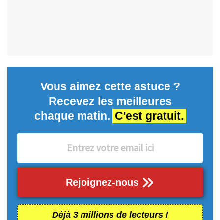
Vous aimez cette astuce ?
Recevez les meilleures
chaque matin.
C'est gratuit.
Rejoignez-nous
Déjà 3 millions de lecteurs !