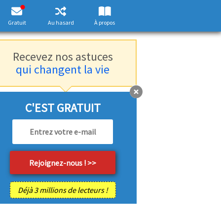
Gratuit
Au hasard
À propos
Recevez nos astuces
qui changent la vie
C'EST GRATUIT
Déjà 3 millions de lecteurs !