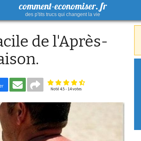
comment-economiser. fr
des p'tits trucs qui changent la vie
cile de l'Après-
aison.
er
Noté
4.5
-
14
votes