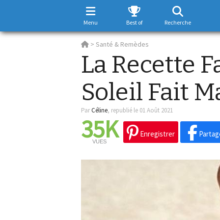
Menu
Best of
Recherche
>
Santé & Remèdes
La Recette Fa
Soleil Fait M
Par
Céline
,
republié le 01 Août 2021
35K
Enregistrer
Partag
VUES