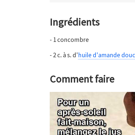
Ingrédients
- 1 concombre
- 2 c. à s. d'
huile d'amande dou
Comment faire