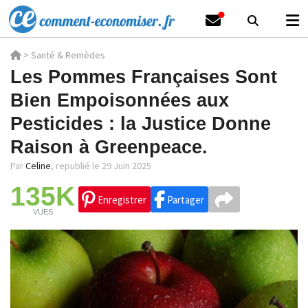
>
Santé & Remèdes
Les Pommes Françaises Sont
Bien Empoisonnées aux
Pesticides : la Justice Donne
Raison à Greenpeace.
Par
Celine
,
republié le 29 Juin 2025
135K
Enregistrer
Partager
VUES