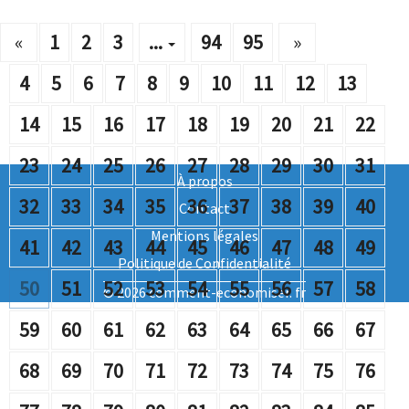
«
1
2
3
...
94
95
»
4
5
6
7
8
9
10
11
12
13
14
15
16
17
18
19
20
21
22
23
24
25
26
27
28
29
30
31
À propos
32
33
34
35
36
37
38
39
40
Contact
Mentions légales
41
42
43
44
45
46
47
48
49
Politique de Confidentialité
50
51
52
53
54
55
56
57
58
© 2026 comment-economiser. fr
59
60
61
62
63
64
65
66
67
68
69
70
71
72
73
74
75
76