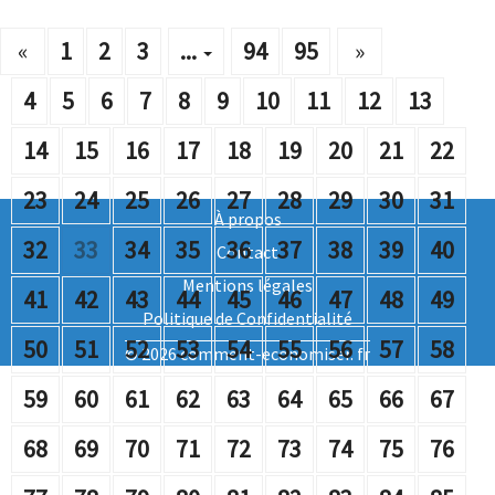
«
1
2
3
...
94
95
»
4
5
6
7
8
9
10
11
12
13
14
15
16
17
18
19
20
21
22
23
24
25
26
27
28
29
30
31
À propos
32
33
34
35
36
37
38
39
40
Contact
Mentions légales
41
42
43
44
45
46
47
48
49
Politique de Confidentialité
50
51
52
53
54
55
56
57
58
© 2026 comment-economiser. fr
59
60
61
62
63
64
65
66
67
68
69
70
71
72
73
74
75
76