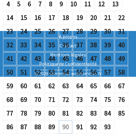
4
5
6
7
8
9
10
11
12
13
14
15
16
17
18
19
20
21
22
23
24
25
26
27
28
29
30
31
À propos
32
33
34
35
36
37
38
39
40
Contact
Mentions légales
41
42
43
44
45
46
47
48
49
Politique de Confidentialité
50
51
52
53
54
55
56
57
58
© 2026 comment-economiser. fr
59
60
61
62
63
64
65
66
67
68
69
70
71
72
73
74
75
76
77
78
79
80
81
82
83
84
85
86
87
88
89
90
91
92
93