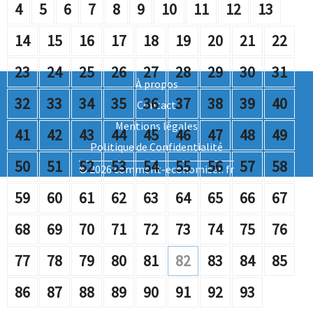
4
5
6
7
8
9
10
11
12
13
14
15
16
17
18
19
20
21
22
23
24
25
26
27
28
29
30
31
À propos
32
33
34
35
36
37
38
39
40
Contact
Mentions légales
41
42
43
44
45
46
47
48
49
Politique de Confidentialité
50
51
52
53
54
55
56
57
58
© 2026 comment-economiser. fr
59
60
61
62
63
64
65
66
67
68
69
70
71
72
73
74
75
76
77
78
79
80
81
82
83
84
85
86
87
88
89
90
91
92
93