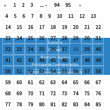
«
1
2
3
...
94
95
»
4
5
6
7
8
9
10
11
12
13
14
15
16
17
18
19
20
21
22
23
24
25
26
27
28
29
30
31
À propos
32
33
34
35
36
37
38
39
40
Contact
Mentions légales
41
42
43
44
45
46
47
48
49
Politique de Confidentialité
50
51
52
53
54
55
56
57
58
© 2026 comment-economiser. fr
59
60
61
62
63
64
65
66
67
68
69
70
71
72
73
74
75
76
77
78
79
80
81
82
83
84
85