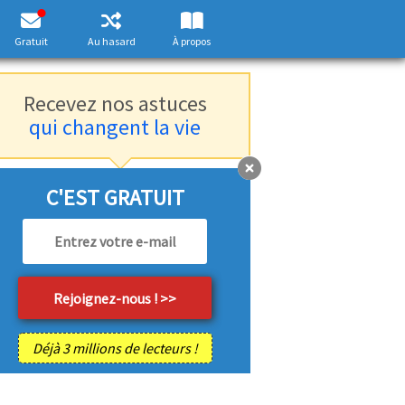
Gratuit
Au hasard
À propos
Recevez nos astuces
qui changent la vie
C'EST GRATUIT
Déjà 3 millions de lecteurs !