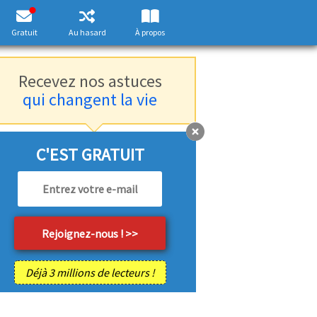
Gratuit
Au hasard
À propos
Recevez nos astuces
qui changent la vie
C'EST GRATUIT
Déjà 3 millions de lecteurs !