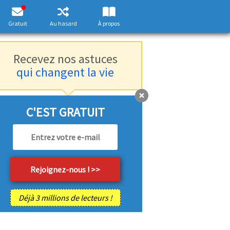
Gratuit
Au hasard
À propos
Recevez nos astuces
qui changent la vie
C'EST GRATUIT
Déjà 3 millions de lecteurs !