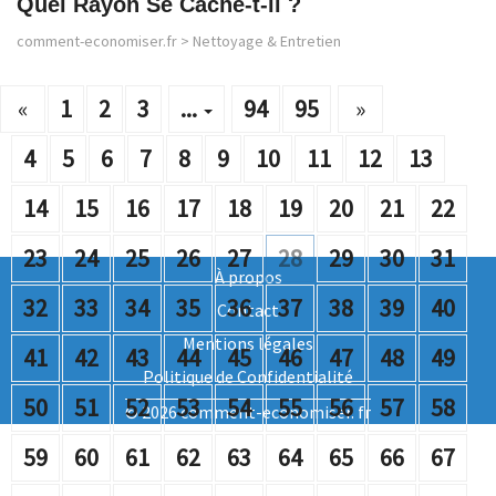
Quel Rayon Se Cache-t-il ?
comment-economiser.fr
>
Nettoyage & Entretien
«
1
2
3
...
94
95
»
4
5
6
7
8
9
10
11
12
13
14
15
16
17
18
19
20
21
22
23
24
25
26
27
28
29
30
31
À propos
32
33
34
35
36
37
38
39
40
Contact
Mentions légales
41
42
43
44
45
46
47
48
49
Politique de Confidentialité
50
51
52
53
54
55
56
57
58
© 2026 comment-economiser. fr
59
60
61
62
63
64
65
66
67