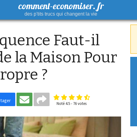
comment-economiser. fr
des p'tits trucs qui changent la vie
quence Faut-il
 de la Maison Pour
Propre ?
tager
Noté
4.5
-
76
votes