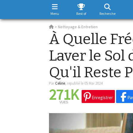
Menu
Best of
Recherche
>
Nettoyage & Entretien
À Quelle Fré
Laver le Sol
Qu'il Reste 
Par
Celine
,
republié le 05 Mai 2024
271K
Enregistrer
Par
VUES