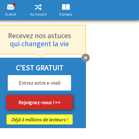
Gratuit
Au hasard
À propos
Recevez nos astuces
qui changent la vie
C'EST GRATUIT
Déjà 3 millions de lecteurs !