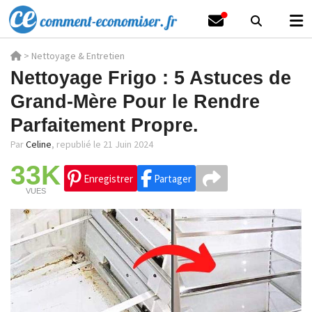
>
Nettoyage & Entretien
Nettoyage Frigo : 5 Astuces de
Grand-Mère Pour le Rendre
Parfaitement Propre.
Par
Celine
,
republié le 21 Juin 2024
33K
Enregistrer
Partager
VUES