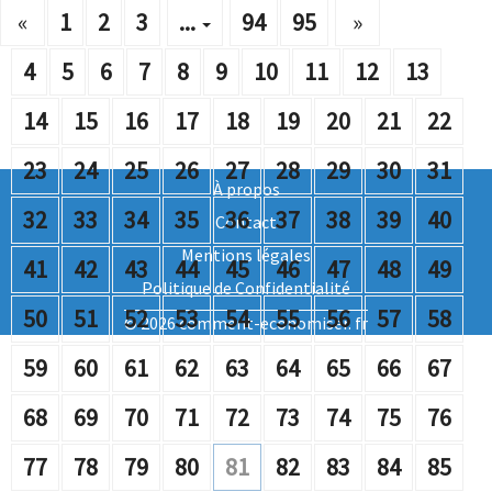
«
1
2
3
...
94
95
»
4
5
6
7
8
9
10
11
12
13
14
15
16
17
18
19
20
21
22
23
24
25
26
27
28
29
30
31
À propos
32
33
34
35
36
37
38
39
40
Contact
Mentions légales
41
42
43
44
45
46
47
48
49
Politique de Confidentialité
50
51
52
53
54
55
56
57
58
© 2026 comment-economiser. fr
59
60
61
62
63
64
65
66
67
68
69
70
71
72
73
74
75
76
77
78
79
80
81
82
83
84
85