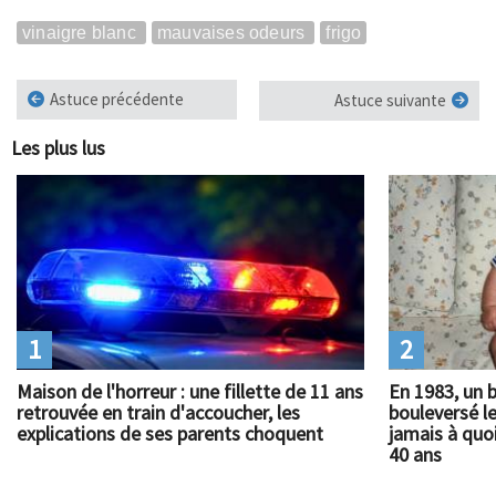
vinaigre blanc
mauvaises odeurs
frigo
Astuce précédente
Astuce suivante
Les plus lus
1
2
Maison de l'horreur : une fillette de 11 ans
En 1983, un 
retrouvée en train d'accoucher, les
bouleversé l
explications de ses parents choquent
jamais à quoi
40 ans