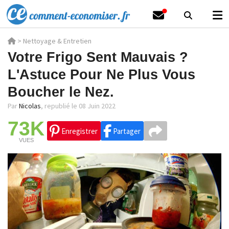
>
Nettoyage & Entretien
Votre Frigo Sent Mauvais ?
L'Astuce Pour Ne Plus Vous
Boucher le Nez.
Par
Nicolas
,
republié le 08 Juin 2022
73K
Enregistrer
Partager
VUES