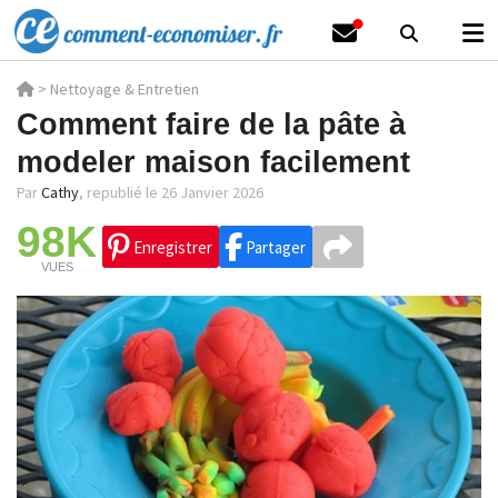
>
Nettoyage & Entretien
Comment faire de la pâte à
modeler maison facilement
Par
Cathy
,
republié le 26 Janvier 2026
98K
Enregistrer
Partager
VUES