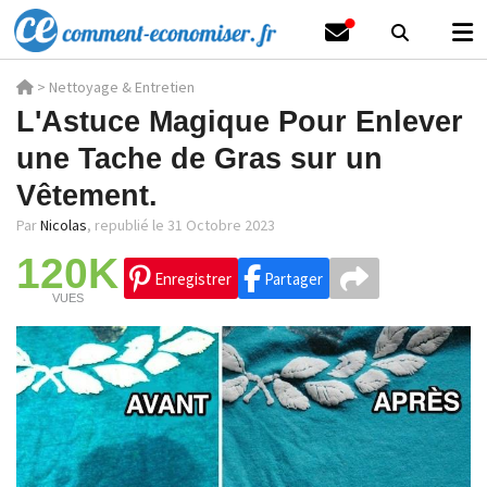
>
Nettoyage & Entretien
L'Astuce Magique Pour Enlever
une Tache de Gras sur un
Vêtement.
Par
Nicolas
,
republié le 31 Octobre 2023
120K
Enregistrer
Partager
VUES