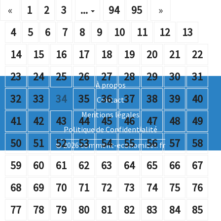
«
1
2
3
...
94
95
»
4
5
6
7
8
9
10
11
12
13
14
15
16
17
18
19
20
21
22
23
24
25
26
27
28
29
30
31
À propos
32
33
34
35
36
37
38
39
40
Contact
Mentions légales
41
42
43
44
45
46
47
48
49
Politique de Confidentialité
50
51
52
53
54
55
56
57
58
© 2026 comment-economiser. fr
59
60
61
62
63
64
65
66
67
68
69
70
71
72
73
74
75
76
77
78
79
80
81
82
83
84
85