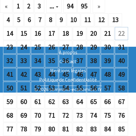
«
1
2
3
...
94
95
»
4
5
6
7
8
9
10
11
12
13
14
15
16
17
18
19
20
21
22
23
24
25
26
27
28
29
30
31
À propos
32
33
34
35
36
37
38
39
40
Contact
Mentions légales
41
42
43
44
45
46
47
48
49
Politique de Confidentialité
50
51
52
53
54
55
56
57
58
© 2026 comment-economiser. fr
59
60
61
62
63
64
65
66
67
68
69
70
71
72
73
74
75
76
77
78
79
80
81
82
83
84
85