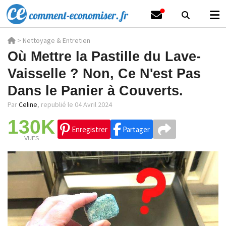
>
Nettoyage & Entretien
Où Mettre la Pastille du Lave-
Vaisselle ? Non, Ce N'est Pas
Dans le Panier à Couverts.
Par
Celine
,
republié le 04 Avril 2024
130K
Enregistrer
Partager
VUES