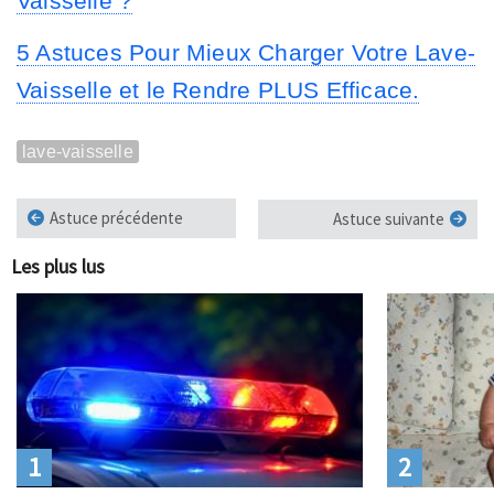
Vaisselle ?
5 Astuces Pour Mieux Charger Votre Lave-
Vaisselle et le Rendre PLUS Efficace.
lave-vaisselle
Astuce précédente
Astuce suivante
Les plus lus
1
2