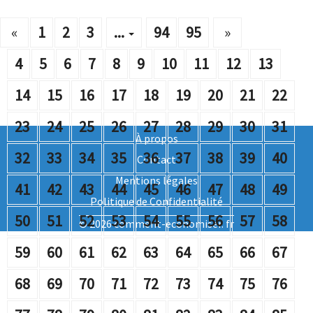
«
1
2
3
...
94
95
»
4
5
6
7
8
9
10
11
12
13
14
15
16
17
18
19
20
21
22
23
24
25
26
27
28
29
30
31
À propos
32
33
34
35
36
37
38
39
40
Contact
Mentions légales
41
42
43
44
45
46
47
48
49
Politique de Confidentialité
50
51
52
53
54
55
56
57
58
© 2026 comment-economiser. fr
59
60
61
62
63
64
65
66
67
68
69
70
71
72
73
74
75
76