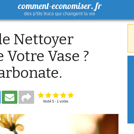
comment-economiser. fr
des p'tits trucs qui changent la vie
de Nettoyer
e Votre Vase ?
carbonate.
Noté
5
-
1
votes