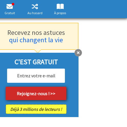
Gratuit
Au hasard
À propos
Recevez nos astuces
qui changent la vie
C'EST GRATUIT
Déjà 3 millions de lecteurs !