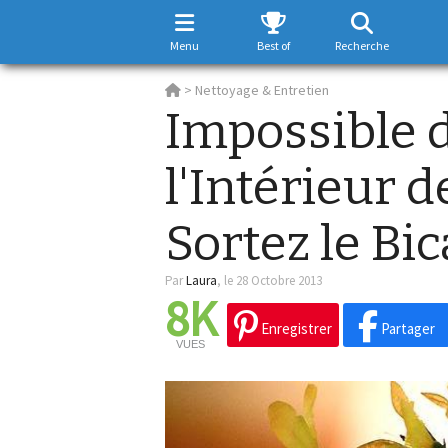
Menu
Best of
Recherche
>
Nettoyage & Entretien
Impossible 
l'Intérieur d
Sortez le Bi
Par
Laura
,
le 28 Octobre 2013
8K
Enregistrer
Partager
VUES