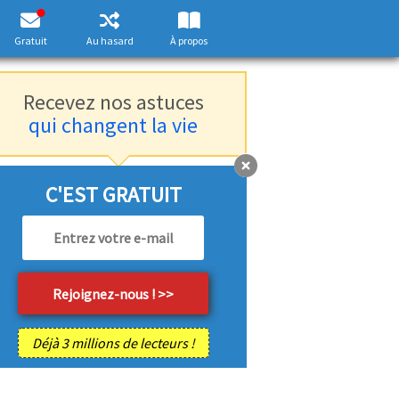
Gratuit
Au hasard
À propos
Recevez nos astuces
qui changent la vie
C'EST GRATUIT
Déjà 3 millions de lecteurs !