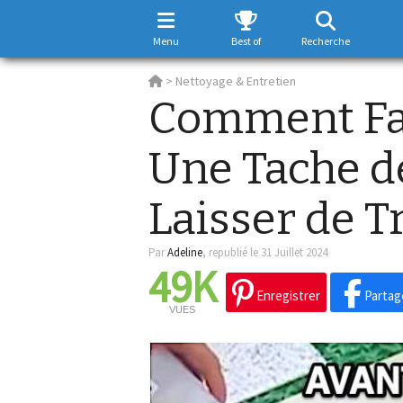
Menu
Best of
Recherche
>
Nettoyage & Entretien
Comment Fai
Une Tache d
Laisser de T
Par
Adeline
,
republié le 31 Juillet 2024
49K
Enregistrer
Partag
VUES