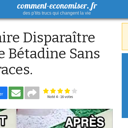
comment-economiser. fr
des p'tits trucs qui changent la vie
re Disparaître
e Bétadine Sans
races.
er
Noté
4
-
16
votes